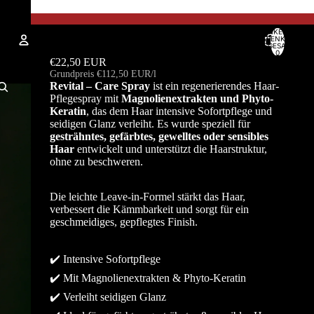
ARTIKEL IM
WARENKORB
INSGESAMT:
Revital - Care Spray
0
€22,50 EUR
Grundpreis
€112,50 EUR/l
Konto
Revital – Care Spray
ist ein regenerierendes Haar-
Pflegespray mit
Magnolienextrakten und Phyto-
ANDERE ANMELDEOPTIONEN
Keratin
, das dem Haar intensive Sofortpflege und
seidigen Glanz verleiht. Es wurde speziell für
Bestellungen
Profil
gesträhntes, gefärbtes, gewelltes oder sensibles
Haar
entwickelt und unterstützt die Haarstruktur,
ohne zu beschweren.
Die leichte Leave-in-Formel stärkt das Haar,
verbessert die Kämmbarkeit und sorgt für ein
geschmeidiges, gepflegtes Finish.
✔️ Intensive Sofortpflege
✔️ Mit Magnolienextrakten & Phyto-Keratin
✔️ Verleiht seidigen Glanz