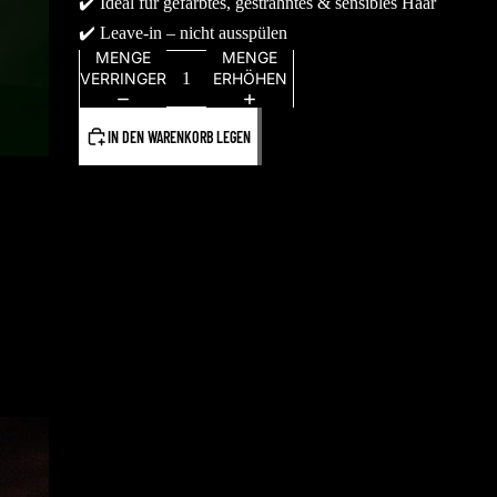
✔️ Ideal für gefärbtes, gesträhntes & sensibles Haar
✔️ Leave-in – nicht ausspülen
MENGE
MENGE
VERRINGERN
ERHÖHEN
IN DEN WARENKORB LEGEN