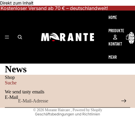
Direkt zum Inhalt
Kostenloser Versand ab 70 € – deutschlandweit!
HOME
PRODUKTE
ARTIKEL
WARENK
INSGESA
0
KONTAKT
MEHR
News
Datenschutzerklärung
Shop
Widerrufsrecht
Suche
AGB
We send tasty emails
Kontaktinformationen
E-Mail
Impressum
© 2026
Morante Haircare
, Powered by Shopify
Geschäftsbedingungen und Richtlinien